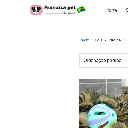
Home
S
Pular
para
o
conteúdo
Início
\
Loja
\
Página 19