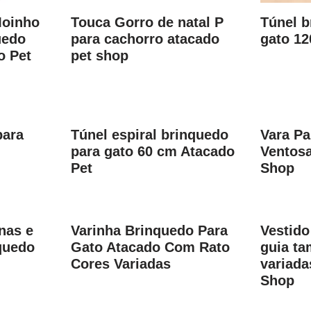
Moinho
Touca Gorro de natal P
Túnel b
uedo
para cachorro atacado
gato 1
o Pet
pet shop
para
Túnel espiral brinquedo
Vara Pa
para gato 60 cm Atacado
Ventosa
Pet
Shop
nas e
Varinha Brinquedo Para
Vestido
quedo
Gato Atacado Com Rato
guia ta
Cores Variadas
variada
Shop