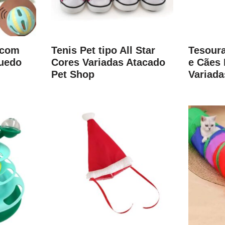
 com
Tenis Pet tipo All Star
Tesour
uedo
Cores Variadas Atacado
e Cães
Pet Shop
Variada