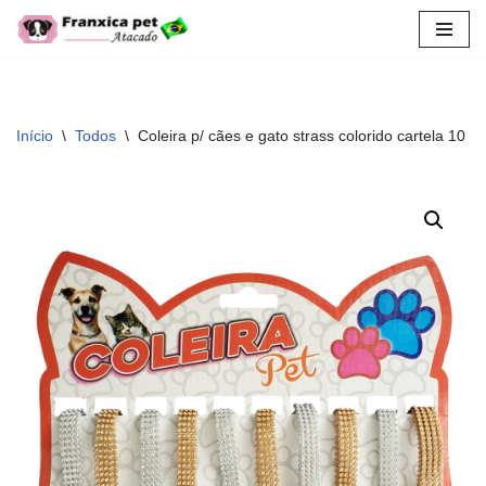
Pular
para
o
conteúdo
Início
\
Todos
\
Coleira p/ cães e gato strass colorido cartela 10 