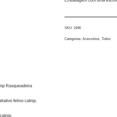
Embalagem com uma escova 
SKU:
1946
Categorias:
Acessórios
,
Todos
nip Rasqueadeira
ativo felino catnip.
atnip.