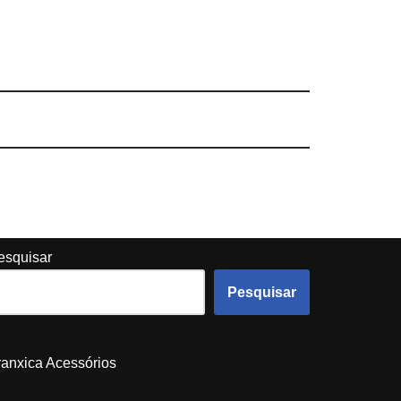
esquisar
Pesquisar
ranxica Acessórios