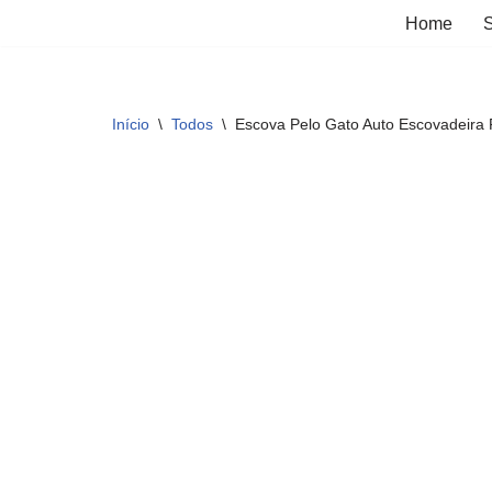
Home
S
Pular
para
o
Início
\
Todos
\
Escova Pelo Gato Auto Escovadeira
conteúdo