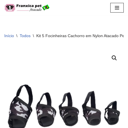
Pular
para
o
conteúdo
Início
\
Todos
\
Kit 5 Focinheiras Cachorro em Nylon Atacado Pet