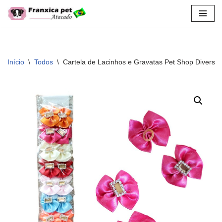
Pular
para
o
conteúdo
Início
\
Todos
\
Cartela de Lacinhos e Gravatas Pet Shop Diverso