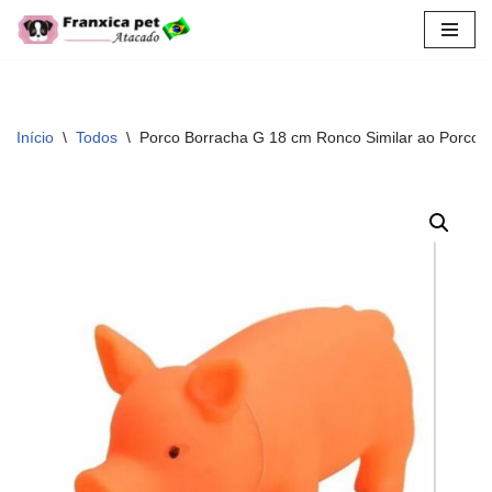
Pular
para
o
conteúdo
Início
\
Todos
\
Porco Borracha G 18 cm Ronco Similar ao Porco 