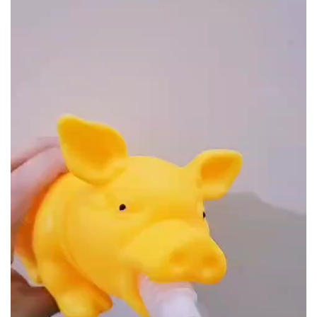
de
vídeo